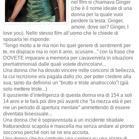
nel film si chiamava Ginger
(che è il nome ideale di una
donna per la quale vuoi
perdere la testa: Ginger,
amore, dove sei? Ginger, I
love you). Nello stesso film all’uomo che le chiede di
sposarla lei risponde:
“Tengo molto a te ma non ho quel genere di sentimenti per
te, mi dispiace ma io non ti amo, scusami...” con la frase che
DOVETE imparare a memoria per cavavervela in situazioni
prematrimoniali dalle quali volete divincolarvi...
Una donna che ha dovuto vincere mille concorsi di bellezza,
la cui iscrizione era pagata dallo zio, per poter credere alla
sua; tanto da definirisi un “brutto e triste anatroccolo”! (già
solo mettere triste...)
Il quoziente d’intelligenza di questa donna era di 154 a soli
14 anni e le farà poi dire più avanti che “la mezza età è per
me un periodo di apertura mentale” ammettendo di essere
diventata bisessuale...
Una donna che è sopravvissuta a un incidente stradale
fratturandosi scapola e mascella ma senza andare al pronto
soccorso perché non se ne era accorta.
Una donna che ha costruito una carriera su una alzata di