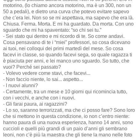
motorino, (lo chiamo ancora motorino, ma è un 300, non un
50 a pedali), e dietro una curva che potevo evitare sapevo
che c’era lei. Non so se mi aspettava, ma sapevo che era là.
Chiusa. Ferma. Morta. E mi ha guardato. Da morta. Con uno
sguardo che mi ha spaventato: “so chi sei tu.”
- Sei stato qui dentro e mi ricordo di te. So come andavi.
Cosa pensavano di te i “miei” professori, so cosa dicevano
ai tuoi, nei colloqui dei primi martedì del mese. So cosa
facevi in classe, so quando facevi sega, so quale ragazza ti
è piaciuta per anni, e lei manco uno sguardo. So tutto, che
vuoi? Perché sei passato?
- Volevo vedere come stavi, che facevi...
- Non faccio niente, lo sai... aspetto...
- I nuovi alunni?
- Certamente, tra un mese e 10 giorni qui ricomincia tutto,
con i vecchi, e anche con i nuovi.
- Gli farai paura, ai ragazzini?
- Lo so, saranno terrorizzati, ma che ci posso fare? Sono loro
che si mettono in questa condizione, io non c’entro niente:
hanno paura di una nuova esperienza, hanno 14 anni, sono
cuccioli e quelli più grandi di un paio d’anni gli sembrano
leoni, non c’è più la maestra che gli tiene la mano nelle foto