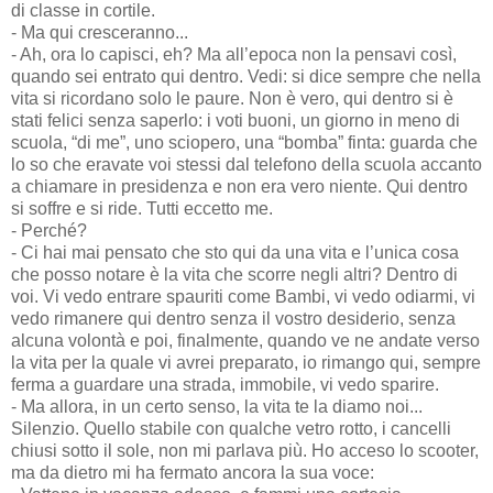
di classe in cortile.
- Ma qui cresceranno...
- Ah, ora lo capisci, eh? Ma all’epoca non la pensavi così,
quando sei entrato qui dentro. Vedi: si dice sempre che nella
vita si ricordano solo le paure. Non è vero, qui dentro si è
stati felici senza saperlo: i voti buoni, un giorno in meno di
scuola, “di me”, uno sciopero, una “bomba” finta: guarda che
lo so che eravate voi stessi dal telefono della scuola accanto
a chiamare in presidenza e non era vero niente. Qui dentro
si soffre e si ride. Tutti eccetto me.
- Perché?
- Ci hai mai pensato che sto qui da una vita e l’unica cosa
che posso notare è la vita che scorre negli altri? Dentro di
voi. Vi vedo entrare spauriti come Bambi, vi vedo odiarmi, vi
vedo rimanere qui dentro senza il vostro desiderio, senza
alcuna volontà e poi, finalmente, quando ve ne andate verso
la vita per la quale vi avrei preparato, io rimango qui, sempre
ferma a guardare una strada, immobile, vi vedo sparire.
- Ma allora, in un certo senso, la vita te la diamo noi...
Silenzio. Quello stabile con qualche vetro rotto, i cancelli
chiusi sotto il sole, non mi parlava più. Ho acceso lo scooter,
ma da dietro mi ha fermato ancora la sua voce: