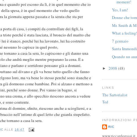
moment!
na e quando poi escono da lì, è in quel momento che io
Yes, I am!
i della spesa, è in quel momento che vedo quello
ra la giornata appena passata e la serata che sta per
Donne che torn
Mr. Smith & Mr
porta di casa, i compiti da controllare dei figli, la
What a feeling
a triste perché è stata lasciata, il broncio del marito che
7 gennaio
 lui è stanco, perché lui ha lavorato, lui ha costruito
hé nessuno lo capisce in quel posto,
Santa Immondi
he tornano a casa la sera, lo capiscono e gli danno una
Quando un ann
olo che andrà meglio mentre preparano la cena. E a
iano e parlano e sorridono pensano già a domani.
2008
(48)
►
uttano sul divano e gli va bene tutto quello che fanno
celgono loro, ma va bene lo stesso perché sono stanche e
ra già dormono come bambine. Poi si alzano e mettono a
LINKS
ini, perché sono donne. Poi vanno in bagno, si
The Sartorialist
ono una crema, e allo specchio riescono ancora a vedere
Ted
o, e sono contente.
rima di dormire, sfinite, riescono anche a sciogliersi, e a
bbraccio nell’intimo di quel letto che guarda stupefatto.
he tornano a casa la sera.
INFORMAZIONI 
RIC
IC
ALLE
16:47
www.riccardorossi.it