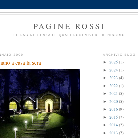
PAGINE ROSSI
LE PAGINE SENZA LE QUALI PUOI VIVERE BENISSIMO
NNAIO 2009
ARCHIVIO BLOG
ano a casa la sera
2025
(1)
►
2024
(1)
►
2023
(4)
►
2022
(1)
►
2021
(5)
►
2020
(5)
►
2016
(9)
►
2015
(7)
►
2014
(2)
►
2013
(7)
►