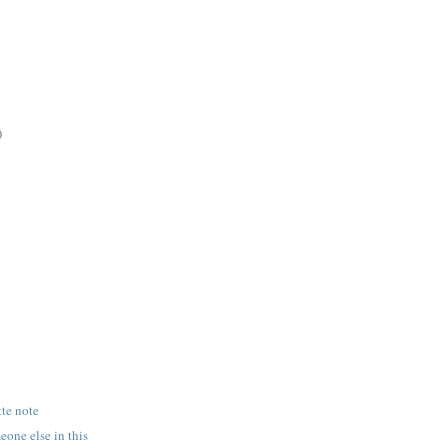
)
tte note
eone else in this