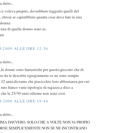
 detto...
 ci voleva proprio, dovrebbero leggerlo quelli del
 chissà se capirebbero quante cose deve fare in una
 donna:
na di quelle donno sono io.
uti
 2009 ALLE ORE 12:56
 detto...
o,le donne sono fantastiche per questo,peccato che di
e da te descritte egregiamente ce ne sono sempre
 32 anni,diciamo che piacicchio loro abbastanza per cui
 mio fianco varie tipologie di ragazze,e dico a
 che le 25/30 enni odierne non sono così.
 2009 ALLE ORE 19:44
 detto...
SIMA DAVVERO, SOLO CHE A VOLTE NON Và PROPIO
FORSE SEMPLICEMENTE NON SE NE INCONTRANO