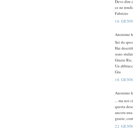
Devo dire c
ce ne rend
Fabrizio
16 GENN
Anonimo ha
Sei da spos
Hai descrit
sono stufata
Grazie Ric.
Un abbracc
Giu
16 GENN
Anonimo ha
... ma noi 
questa desc
ancora una 
grazie, con
22 GENN