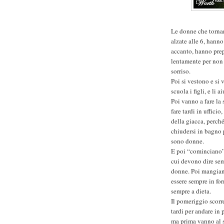
Le donne che tornan
alzate alle 6, hanno
accanto, hanno prepa
lentamente per non s
sorriso.
Poi si vestono e si
scuola i figli, e li 
Poi vanno a fare la
fare tardi in uffici
della giacca, perch
chiudersi in bagno 
sono donne.
E poi “cominciano” l
cui devono dire sem
donne. Poi mangian
essere sempre in for
sempre a dieta.
Il pomeriggio scorr
tardi per andare in 
ma prima vanno al s