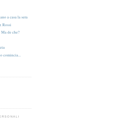
ano a casa la sera
. Rossi
! Ma de che?
zia
o comincia...
PERSONALI