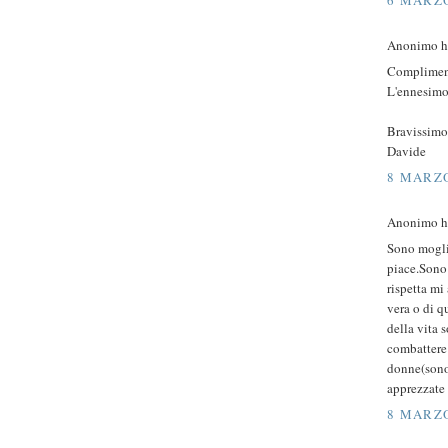
Anonimo ha
Compliment
L'ennesimo 
Bravissimo
Davide
8 MARZO
Anonimo ha
Sono mogli
piace.Sono 
rispetta mi
vera o di qu
della vita 
combattere 
donne(sono
apprezzate
8 MARZO