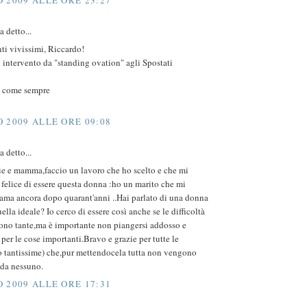
 detto...
i vivissimi, Riccardo!
intervento da "standing ovation" agli Spostati
 come sempre
 2009 ALLE ORE 09:08
 detto...
e e mamma,faccio un lavoro che ho scelto e che mi
felice di essere questa donna :ho un marito che mi
 ama ancora dopo quarant'anni ..Hai parlato di una donna
ella ideale? Io cerco di essere così anche se le difficoltà
sono tante,ma è importante non piangersi addosso e
per le cose importanti.Bravo e grazie per tutte le
 tantissime) che,pur mettendocela tutta non vengono
 da nessuno.
 2009 ALLE ORE 17:31