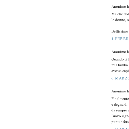
Anonimo ha
Ma che dolc
le donne, s
Bellissimo
1 FEBBR
Anonimo ha
Quando ti h
mia bimba h
avesse capit
6 MARZO
Anonimo ha
Finalmente 
e degna di
da sempre n
Bravo sign
punti e for
6 MARZO