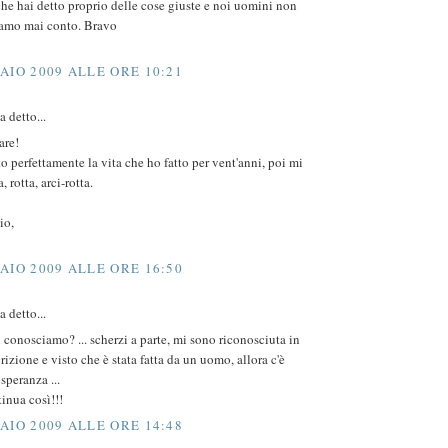
he hai detto proprio delle cose giuste e noi uomini non
iamo mai conto. Bravo
AIO 2009 ALLE ORE 10:21
 detto...
are!
to perfettamente la vita che ho fatto per vent'anni, poi mi
, rotta, arci-rotta.
io,
AIO 2009 ALLE ORE 16:50
 detto...
ci conosciamo? ... scherzi a parte, mi sono riconosciuta in
rizione e visto che è stata fatta da un uomo, allora c'è
speranza ...
tinua così!!!
AIO 2009 ALLE ORE 14:48