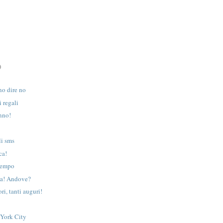
)
no dire no
 regali
nno!
li sms
ca!
tempo
na! Andove?
ri, tanti auguri!
 York City