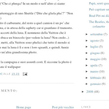
Papà, senti qu
, (“Che ci phrega? In un modo o nell’altro ci siamo
Può capitare u
tterraggio di uno Shuttle (“Dite che gliela pha’?” “Non
Brad Pitt mi d
.)
The Beatles, t
o il carburante, del resto a quel camion è un po’ che
cofanetto
na, e in attesa della saphety car si guardano il tramonto.
accorti della luna. E nemmeno della Vuitton che è
settembre
(7)
►
e sbuca un binocolo (per vedere la luna? Non credo...)
agosto
(3)
►
 metti, alla Vuitton sono phelici che tutto il mondo si
luglio
(5)
►
 mai la luna è lì e non i loro sguardi, e quindi Annie
 un’altra grandissima photo.
giugno
(8)
►
maggio
(10)
►
 la campagna e suoi assurdi costi. E siccome la photo è
aprile
(7)
►
ate il wallpaper
marzo
(10)
►
IC
ALLE
15:23
febbraio
(8)
►
gennaio
(9)
►
MMENTO:
2008
(48)
►
Home page
Post più vecchio
LINKS