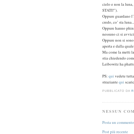
cielo e non la luna
STATI!”).
Oppure guardano l’a
credo, co’ sta luna..
Oppure hanno phinit
nessuno ci si avvici
Oppure non si sono 
aperta e dalla qual
Ma come la metti la
stia chiedendo come
Leibowitz ha phatto
PS:
qui
vedete tutta
straziante
qui
scaric
PUBBLICATO DA
R
NESSUN CO
Posta un commento
Post più recente