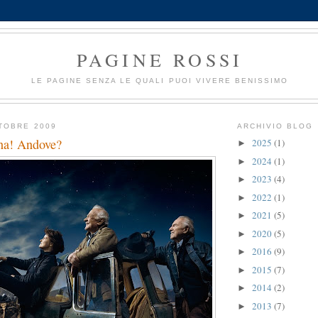
PAGINE ROSSI
LE PAGINE SENZA LE QUALI PUOI VIVERE BENISSIMO
TOBRE 2009
ARCHIVIO BLOG
na! Andove?
2025
(1)
►
2024
(1)
►
2023
(4)
►
2022
(1)
►
2021
(5)
►
2020
(5)
►
2016
(9)
►
2015
(7)
►
2014
(2)
►
2013
(7)
►