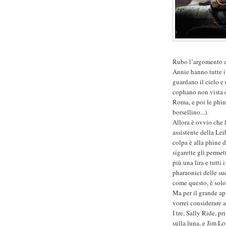
Rubo l’argomento a
Annie hanno tutte i
guardano il cielo e
cophano non vista d
Roma, e poi le phint
borsellino...).
Allora è ovvio che 
assistente della L
colpa è alla phine d
sigarette gli perme
più una lira e tutti 
pharaonici delle su
come questo, è solo 
Ma per il grande ap
vorrei considerare al
I tre, Sally Ride, 
sulla luna, e Jim L