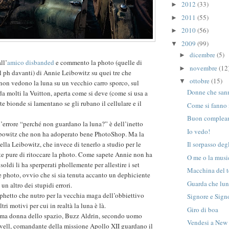
2012
(33)
►
2011
(55)
►
2010
(56)
►
2009
(99)
▼
dicembre
(5)
►
ll’
amico disbanded
e commento la photo (quelle di
novembre
(12
►
l ph davanti) di Annie Leibowitz su quei tre che
ottobre
(15)
▼
 non vedono la luna su un vecchio carro sporco, sul
Donne che san
a molti la Vuitton, aperta come si deve (come si usa a
e bionde si lamentano se gli rubano il cellulare e il
Come si fanno i
Buon complea
l’errore “perché non guardano la luna?” è dell’inetto
Io vedo!
eibowitz che non ha adoperato bene PhotoShop. Ma la
ella Leibowitz, che invece di tenerlo a studio per le
Il sorpasso deg
tte pure di ritoccare la photo. Come sapete Annie non ha
O me o la musi
i soldi li ha sperperati phollemente per allestire i set
Macchina del 
e photo, ovvio che si sia tenuta accanto un dephiciente
Guarda che lu
un altro dei stupidi errori.
phetto che nutro per la vecchia maga dell’obbiettivo
Signore e Signo
tri motivi per cui in realtà la luna è là.
Giro di boa
prima donna dello spazio, Buzz Aldrin, secondo uomo
Vendesi a New
ovell, comandante della missione Apollo XII guardano il