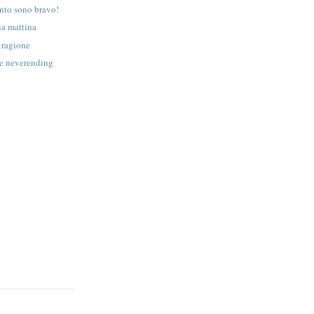
anto sono bravo!
na mattina
à ragione
he neverending