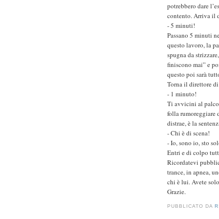
potrebbero dare l’e
contento. Arriva il 
- 5 minuti!
Passano 5 minuti nei
questo lavoro, la p
spugna da strizzare,
finiscono mai” e po
questo poi sarà tutt
Torna il direttore d
- 1 minuto!
Ti avvicini al palcos
folla rumoreggiare d
distrae, è la sentenz
- Chi è di scena!
- Io, sono io, sto so
Entri e di colpo tutt
Ricordatevi pubblic
trance, in apnea, u
chi è lui. Avete sol
Grazie.
PUBBLICATO DA
R