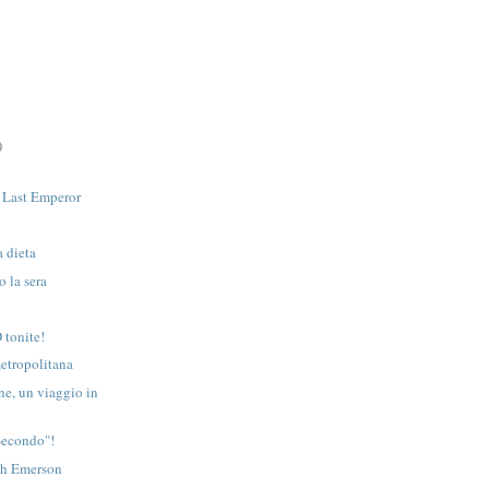
)
 Last Emperor
a dieta
o la sera
 tonite!
etropolitana
ne, un viaggio in
Secondo"!
th Emerson