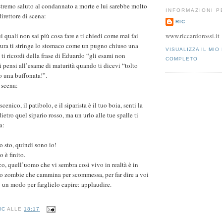
stremo saluto al condannato a morte e lui sarebbe molto
INFORMAZIONI 
direttore di scena:
RIC
 quali non sai più cosa fare e ti chiedi come mai fai
www.riccardorossi.it
aura ti stringe lo stomaco come un pugno chiuso una
VISUALIZZA IL MIO
 ti ricordi della frase di Eduardo “gli esami non
COMPLETO
i pensi all’esame di maturità quando ti dicevi “tolto
o una buffonata!”.
i scena:
cenico, il patibolo, e il siparista è il tuo boia, senti la
ietro quel sipario rosso, ma un urlo alle tue spalle ti
a:
lo sto, quindi sono io!
o è finito.
o, quell’uomo che vi sembra così vivo in realtà è in
no zombie che cammina per scommessa, per far dire a voi
o un modo per farglielo capire: applaudire.
IC
ALLE
18:17