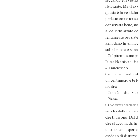
seccando e il vestito
ristorante. Ma ti av
questa è la vestizio
perfetto come un su
conservata bene, no
al colletto alzato 
lentamente per siste
annodano in un fioc
sulle braccia e s’i
- Colpitemi, sono p
In realtà arriva il fo
- Il microfono...
Comincia questo rito
un centimetro e te l
morire:
- Com’è la situazio
- Pieno.
Ci vorresti credere 
se ti ha detto la ve
che ti dicono. Dal 
che si accomoda in 
uno straccio, speri
credono di disturba