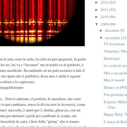
2012
(33)
►
2011
(55)
►
2010
(56)
►
2009
(99)
▼
dicembre
(5)
►
novembre
(12
▼
TV da buttare
Valentino: The
Showtime!
 la sera, sono le sette, la città sta per spegnersi, la gente
 lui no, lui va a “lavorare” ma in realtà va al patibolo, è
La verità di un
ima sacrificale. Sta andando su un palcoscenico a fare il
Otto e un quart
che spera che il pubblico, fosse uno o mille è uguale
Mai di lunedi
scoltino e lo capiscano.
Disney on DVD
 tranquillizzante:
Una giornata m
.. Tutti ti salutano, il portiere, le maschere, che sono
Il mezzo Milio
 te per cambiarsi, senza la divisa non le riconosci, come
Cina
erino: una cella 2 metri per 2, fredda, ghiaccia, con un
Happy Bday "
erra per metterci i piedi per cambiarti le scarpe, sul
fazzoletti di carta, i fiori della “prima” che si stanno
L'amica di Kei