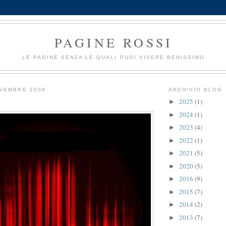
PAGINE ROSSI
LE PAGINE SENZA LE QUALI PUOI VIVERE BENISSIMO
OVEMBRE 2009
ARCHIVIO BLOG
2025
(1)
►
2024
(1)
►
2023
(4)
►
2022
(1)
►
2021
(5)
►
2020
(5)
►
2016
(9)
►
2015
(7)
►
2014
(2)
►
2013
(7)
►