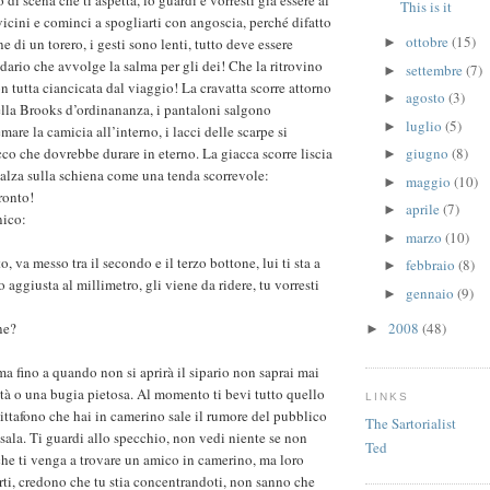
 di scena che ti aspetta, lo guardi e vorresti già essere al
This is it
vicini e cominci a spogliarti con angoscia, perché difatto
ottobre
(15)
ne di un torero, i gesti sono lenti, tutto deve essere
►
dario che avvolge la salma per gli dei! Che la ritrovino
settembre
(7)
►
n tutta ciancicata dal viaggio! La cravatta scorre attorno
agosto
(3)
►
della Brooks d’ordinananza, i pantaloni salgono
luglio
(5)
►
mare la camicia all’interno, i lacci delle scarpe si
co che dovrebbe durare in eterno. La giacca scorre liscia
giugno
(8)
►
nnalza sulla schiena come una tenda scorrevole:
maggio
(10)
►
ronto!
aprile
(7)
►
nico:
marzo
(10)
►
, va messo tra il secondo e il terzo bottone, lui ti sta a
febbraio
(8)
►
o aggiusta al millimetro, gli viene da ridere, tu vorresti
gennaio
(9)
►
2008
(48)
ne?
►
ma fino a quando non si aprirà il sipario non saprai mai
rità o una bugia pietosa. Al momento ti bevi tutto quello
LINKS
dittafono che hai in camerino sale il rumore del pubblico
The Sartorialist
sala. Ti guardi allo specchio, non vedi niente se non
Ted
 che ti venga a trovare un amico in camerino, ma loro
rti, credono che tu stia concentrandoti, non sanno che