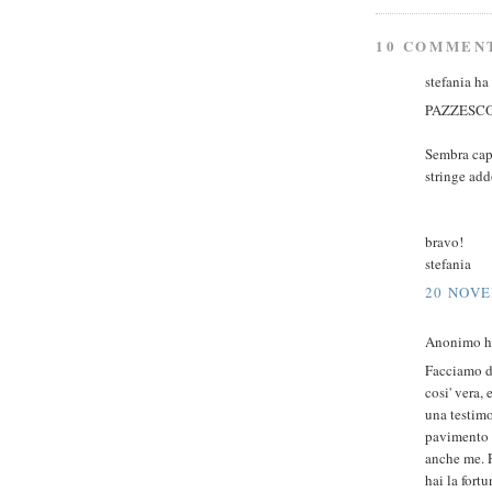
10 COMMEN
stefania ha 
PAZZESC
Sembra capit
stringe ad
bravo!
stefania
20 NOVE
Anonimo ha
Facciamo du
cosi' vera, 
una testimo
pavimento g
anche me. P
hai la fort