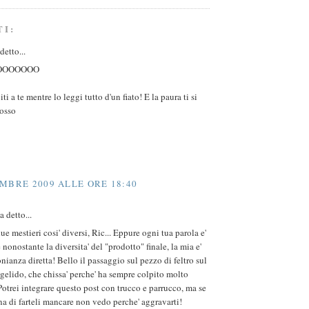
TI:
detto...
OOOOOOO
i a te mentre lo leggi tutto d'un fiato! E la paura ti si
dosso
MBRE 2009 ALLE ORE 18:40
 detto...
e mestieri cosi' diversi, Ric... Eppure ogni tua parola e'
e nonostante la diversita' del "prodotto" finale, la mia e'
nianza diretta! Bello il passaggio sul pezzo di feltro sul
elido, che chissa' perche' ha sempre colpito molto
otrei integrare questo post con trucco e parrucco, ma se
una di farteli mancare non vedo perche' aggravarti!