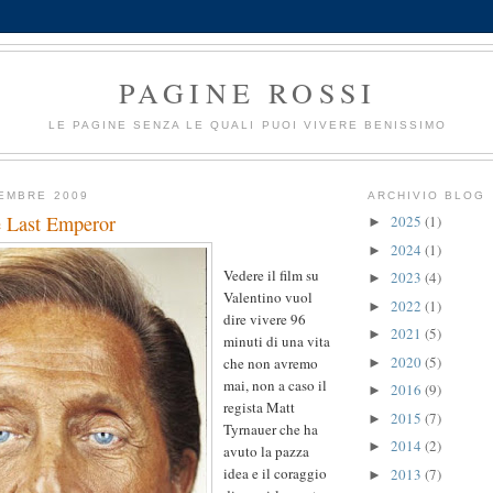
PAGINE ROSSI
LE PAGINE SENZA LE QUALI PUOI VIVERE BENISSIMO
EMBRE 2009
ARCHIVIO BLOG
e Last Emperor
2025
(1)
►
2024
(1)
►
Vedere il film su
2023
(4)
►
Valentino vuol
2022
(1)
►
dire vivere 96
2021
(5)
►
minuti di una vita
2020
(5)
che non avremo
►
mai, non a caso il
2016
(9)
►
regista Matt
2015
(7)
►
Tyrnauer che ha
2014
(2)
►
avuto la pazza
idea e il coraggio
2013
(7)
►