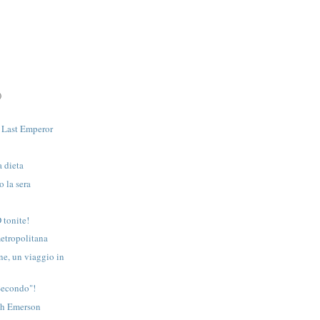
)
 Last Emperor
a dieta
o la sera
 tonite!
etropolitana
ne, un viaggio in
Secondo"!
th Emerson