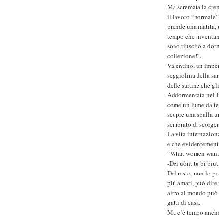
Ma scremata la crem
il lavoro “normale” 
prende una matita, 
tempo che inventano
sono riuscito a dorm
collezione!”.
Valentino, un imper
seggiolina della sar
delle sartine che g
Addormentata nel B
come un lume da ter
scopre una spalla u
sembrato di scorger
La vita internazion
e che evidentement
“What women want?”
-Dei uònt tu bi biut
Del resto, non lo p
più amati, può dire
altro al mondo può d
gatti di casa.
Ma c’è tempo anche