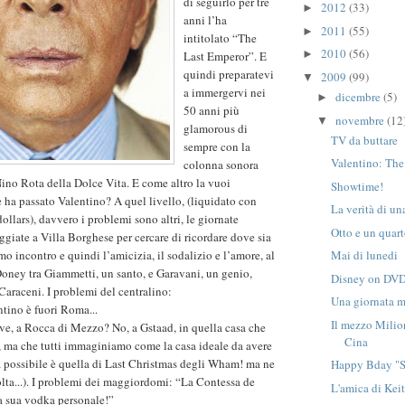
di seguirlo per tre
2012
(33)
►
anni l’ha
2011
(55)
►
intitolato “The
2010
(56)
►
Last Emperor”. E
quindi preparatevi
2009
(99)
▼
a immergervi nei
dicembre
(5)
►
50 anni più
novembre
(12
▼
glamorous di
TV da buttare
sempre con la
Valentino: The
colonna sonora
Nino Rota della Dolce Vita. E come altro la vuoi
Showtime!
 ha passato Valentino? A quel livello, (liquidato con
La verità di un
dollars), davvero i problemi sono altri, le giornate
Otto e un quart
ggiate a Villa Borghese per cercare di ricordare dove sia
o incontro e quindi l’amicizia, il sodalizio e l’amore, al
Mai di lunedi
Doney tra Giammetti, un santo, e Garavani, un genio,
Disney on DVD
Caraceni. I problemi del centralino:
Una giornata m
ntino è fuori Roma...
Il mezzo Milio
dove, a Rocca di Mezzo? No, a Gstaad, in quella casa che
Cina
 ma che tutti immaginiamo come la casa ideale da avere
a possibile è quella di Last Christmas degli Wham! ma ne
Happy Bday "
olta...). I problemi dei maggiordomi: “La Contessa de
L'amica di Kei
la sua vodka personale!”