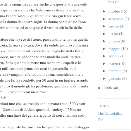
This is it
e de la creme, si capisce anche che questa vita prevede
e quindi si scopre che Valentino sa disegnare: esatto,
ottobre
(15)
►
una Faber Castell 2 qualunque, e tira giù linee senza
settembre
(7)
►
 la donna dei nostri sogni, la donna per la quale “non
agosto
(3)
►
ire stanotte, ed ecco qua: è il vestito più bello della
luglio
(5)
►
atore che invece del trono, passa molto tempo su quella
giugno
(8)
►
toria, la sua vera casa, dove sta seduto proprio come una
maggio
(10)
►
li svolazzano davanti come le tre maghette della Bella
aprile
(7)
►
osco, mentre addobbano una modella nuda trattata
ra. Solo quando le mette una mano tra i capelli o le
marzo
(10)
►
n millisecondo prima che entri in passerella, mi è
febbraio
(8)
►
e una vampa di affetto, o di minima considerazione...
gennaio
(9)
►
ale che lui ha condotto per 50 anni in un inglese assurdo
e tutto il mondo gli ha perdonato, quando alla domanda
2008
(48)
►
 lui risponde con un sorriso:
iful!
erdoni uno che, scorrendo con la mano i suoi 300 vestiti
LINKS
: “Questo era di Jackie, questo di Audrey...”? Nessun
The Sartorialist
ire una frase del genere, a patto di non chiamare così i
Ted
 per le giuste lacrime. Perché quando un uomo festeggia