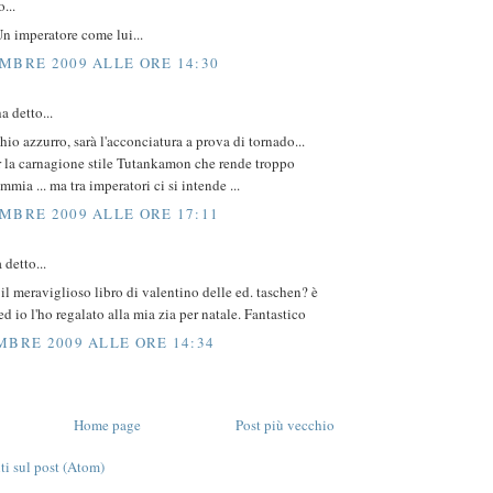
...
n imperatore come lui...
MBRE 2009 ALLE ORE 14:30
a detto...
cchio azzurro, sarà l'acconciatura a prova di tornado...
r la carnagione stile Tutankamon che rende troppo
mmia ... ma tra imperatori ci si intende ...
MBRE 2009 ALLE ORE 17:11
 detto...
 il meraviglioso libro di valentino delle ed. taschen? è
ed io l'ho regalato alla mia zia per natale. Fantastico
MBRE 2009 ALLE ORE 14:34
Home page
Post più vecchio
 sul post (Atom)