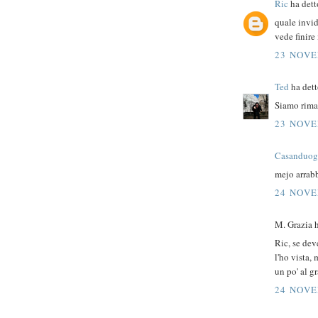
Ric
ha detto
quale invi
vede finire
23 NOVE
Ted
ha detto
Siamo rimast
23 NOVE
Casanduog
mejo arrabb
24 NOVE
M. Grazia h
Ric, se dev
l'ho vista,
un po' al g
24 NOVE