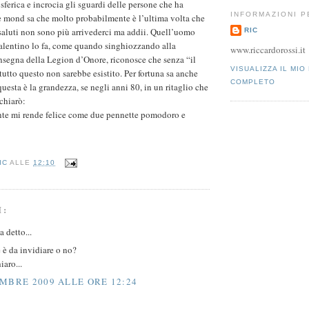
tosferica e incrocia gli sguardi delle persone che ha
INFORMAZIONI 
le mond sa che molto probabilmente è l’ultima volta che
 saluti non sono più arrivederci ma addii. Quell’uomo
RIC
lentino lo fa, come quando singhiozzando alla
www.riccardorossi.it
nsegna della Legion d’Onore, riconosce che senza “il
VISUALIZZA IL MIO
utto questo non sarebbe esistito. Per fortuna sa anche
COMPLETO
uesta è la grandezza, se negli anni 80, in un ritaglio che
chiarò:
iente mi rende felice come due pennette pomodoro e
IC
ALLE
12:10
I:
 detto...
e è da invidiare o no?
iaro...
MBRE 2009 ALLE ORE 12:24