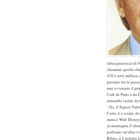
(idea pazzesca) di 
chiamare quella che
470 e rotti million 
passano tra le passe
mai avvenuto il prim
Cafè de Paris o da 
entrambi vestiti da 
- No, il Signor Vale
Certo, è a sciare, 
manco Walt Disney,
in montagna (l’altr
parliamo un'altra v
Ribes, si è portata 