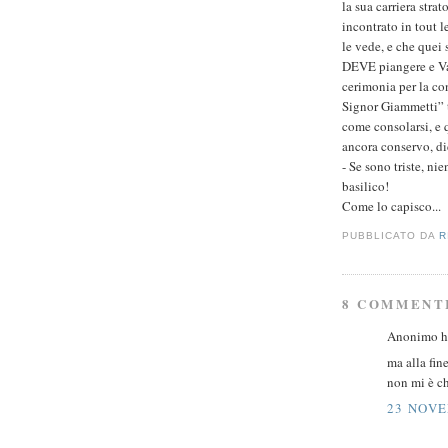
la sua carriera stra
incontrato in tout 
le vede, e che quei
DEVE piangere e Va
cerimonia per la co
Signor Giammetti” t
come consolarsi, e q
ancora conservo, di
- Se sono triste, n
basilico!
Come lo capisco...
PUBBLICATO DA
R
8 COMMENT
Anonimo ha
ma alla fin
non mi è ch
23 NOVE