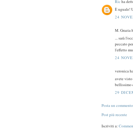
Ric
ha detto
È uguale! U
24 NOVE
M. Grazia h
... sarà l'o
peccato pe
l'effetto mu
24 NOVE
veronica ha
avete visto
bellissimo 
29 DICE
Posta un commento
Post più recente
Iscriviti a:
Commenti