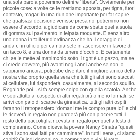
una sola parola potremmo definire “libertà”. Ovviamente per
piccole cose: a volte ce le mettiamo apposta, per tigna, fuori
contesto, magari in una riunione importante per far capire
che qualsiasi decisione venisse presa noi potremmo non
essere d’accordo, a giudicare da come sbatte quella suola
di gomma sul pavimento in felpata moquette. E senz’altro
una donna in tailleur d’ordinanza che ha il coraggio di
andarci in ufficio per cambiarsele in ascensore in favore di
un tacco 8, è una donna da tenere d’occhio. E certamente
chi se le mette al matrimonio sotto il tight è un pazzo, ma se
ci crede davvero, più avanti negli anni anche se non lo
sappiamo ancora, potrebbe diventare il migliore amico della
nostra vita: proprio quella sera che tutti gli altri sono staccati
al cellulare, lui risponderà, casualmente, al secondo squillo.
Regalarle poi... si fa sempre colpo con quella scatola. Anche
e soprattutto al cospetto di altri regali più o meno formali, se
arrivi con paio di scarpe da ginnastica, tutti gli altri ospiti
faranno il retropensiero “domani me le compro pure io!” e chi
le riceverà in regalo non guarderà più con piacere tutti il
resto della paccotiglia ricevuta in regalo per quella festa di
compleanno. Come diceva la povera Nancy Sinatra “questi
stivali sono stati fatti per camminare”. In tutti i sensi, ci siamo
capiti? Quindi domani ce le compriamo e via! Nuove