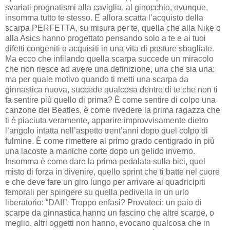
svariati prognatismi alla caviglia, al ginocchio, ovunque,
insomma tutto te stesso. E allora scatta l’acquisto della
scarpa PERFETTA, su misura per te, quella che alla Nike o
alla Asics hanno progettato pensando solo a te e ai tuoi
difetti congeniti o acquisiti in una vita di posture sbagliate.
Ma ecco che infilando quella scarpa succede un miracolo
che non riesce ad avere una definizione, una che sia una:
ma per quale motivo quando ti metti una scarpa da
ginnastica nuova, succede qualcosa dentro di te che non ti
fa sentire più quello di prima? È come sentire di colpo una
canzone dei Beatles, è come rivedere la prima ragazza che
ti è piaciuta veramente, apparire improvvisamente dietro
l’angolo intatta nell’aspetto trent’anni dopo quel colpo di
fulmine. È come rimettere al primo grado centigrado in più
una lacoste a maniche corte dopo un gelido inverno.
Insomma è come dare la prima pedalata sulla bici, quel
misto di forza in divenire, quello sprint che ti batte nel cuore
e che deve fare un giro lungo per arrivare ai quadricipiti
femorali per spingere su quella pedivella in un urlo
liberatorio: “DAI!”. Troppo enfasi? Provateci: un paio di
scarpe da ginnastica hanno un fascino che altre scarpe, o
meglio, altri oggetti non hanno, evocano qualcosa che in