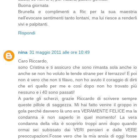
Buona giornata
Brunella e complimenti a Ric per la sua maestria
nell'evocare sentimenti tanto lontani, ma lui riesce a renderli
vivi e palpitanti.
Rispondi
nina
31 maggio 2011 alle ore 10:49
Caro Riccardo,
sono Cristina e ti assicuro che sono rimasta sola anche io
anche se non ho voluto le tende strane per il terrazzo! E poi
non è vero che non ti filavo, non ho avuto il coraggio di dirti
che eri quello per me e così dopo non ho trovato più
nessuno e i 40 sono passati!
A parte gli scherzi, grazie Riccardo di scrivere sempre
queste pillole di saggezza. Mi hai fatto venire il groppo in
gola perchè davvero là uno era VERAMENTE FELICE ma la
condanna è non saperlo in quel momento! La vera
condanna della vita è scoprirlo troppi anni dopo quando
ormai sei subissato dai VERI pensieri e dalle VERE
preoccupazioni.Fosse vero che la mia ansia di oggi fosse