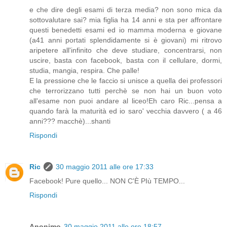
e che dire degli esami di terza media? non sono mica da
sottovalutare sai? mia figlia ha 14 anni e sta per affrontare
questi benedetti esami ed io mamma moderna e giovane
(a41 anni portati splendidamente si è giovani) mi ritrovo
aripetere all'infinito che deve studiare, concentrarsi, non
uscire, basta con facebook, basta con il cellulare, dormi,
studia, mangia, respira. Che palle!
E la pressione che le faccio si unisce a quella dei professori
che terrorizzano tutti perchè se non hai un buon voto
all'esame non puoi andare al liceo!Eh caro Ric...pensa a
quando farà la maturità ed io saro' vecchia davvero ( a 46
anni??? macchè)...shanti
Rispondi
Ric
30 maggio 2011 alle ore 17:33
Facebook! Pure quello... NON C'È PIù TEMPO...
Rispondi
Anonimo
30 maggio 2011 alle ore 18:57