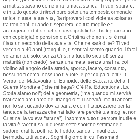
a matita sbavano come una lumaca stanca. Ti vuoi sparare,
e in tutto questo ti ritrovi pure sotto una tempesta ormonale
unica in tutta la tua vita, (la riproverai così violenta soltanto
tra tren’anni, quando ti separerai da tua moglie e ti
accorgerai di tutte quelle nuove ipotetiche che ti guardano
con cupidigia) e pensi solo a Cristina che non ti si è mai
filata un secondo della sua vita. Che ne sarà di te? Ti vedi
vecchio a 40 anni (tranquillo, ti sentirai scemo quando li farai
veramente), solo, senza Cristina (quello sicuro!) senza
maturità (non credo), senza una meta, senza una lira, col
violino all’angolo della strada, sporco, lacero, consunto,
nessuno ti cerca, nessuno ti vuole, e per colpa di chi? Di
Verga, dei Malavoglia, di Euripide, delle Baccanti, della II
Guerra Mondiale (“che mi frega? C’è Rai Educational, La
Storia siamo noi”) della geometria, (“ma quando mi servirà
mai calcolare l’area del triangolo?” Ti servirà, ma tu ancora
non lo sai, quando dovrai parlare con il tappezziere per la
tenda della terrazza che hai fatto fare perché tua moglie, non
Cristina, la voleva “strana”). Insomma tutto ti sembra inutile e
la vita è racchiusa in queste sette sporche settimane di
sudore, grafite, polline, tè freddo, sandali, magliette,
bermuda, tutti sudati. Sogni il giorno in cui l’esame di