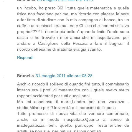
un incubo, ho preso 36!!! tutta quella matematica e quella
fisica non facevano per me, ma ricordo con piacere le sere
a far finta di studiare con la mia compagna di banco, tra un
caffè e una chiacchiera su Leo e Chicco che non mi si filava
proprio???? Il ricordo più bello è quando finito l'orale sono
uscita e ho trovato i miei amici che mi aspettavano per
andare a Castiglione della Pescaia a fare il bagno... il
ricordo dell'esame di maturità era già svanito.
Rispondi
Brunella
31 maggio 2011 alle ore 08:28
Anch'io ricordo il sollievo di quando finì tutto, il commissario
interno era il prof. di matematica con il quale avevo avuto
rapporti accidentati per tutti quegli anni.
Ma mi aspettava il mare,Londra per una vacanza -
studio,Milano per l'Università e il morosino dell'epoca.
Tutte promesse di nuova vita che vennero confermate,
anche se in modo inaspettato.Quanto al senso di
inadeguatezza, beh, quello, purtroppo, resta anche da
adulti, se non si è, per natura, palloni gonfiati.