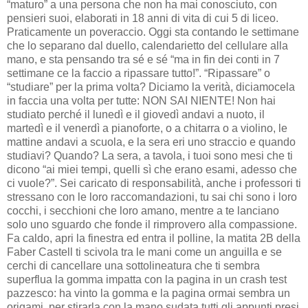
“maturo” a una persona che non ha mai conosciuto, con
pensieri suoi, elaborati in 18 anni di vita di cui 5 di liceo.
Praticamente un poveraccio. Oggi sta contando le settimane
che lo separano dal duello, calendarietto del cellulare alla
mano, e sta pensando tra sé e sé “ma in fin dei conti in 7
settimane ce la faccio a ripassare tutto!”. “Ripassare” o
“studiare” per la prima volta? Diciamo la verità, diciamocela
in faccia una volta per tutte: NON SAI NIENTE! Non hai
studiato perché il lunedì e il giovedì andavi a nuoto, il
martedì e il venerdì a pianoforte, o a chitarra o a violino, le
mattine andavi a scuola, e la sera eri uno straccio e quando
studiavi? Quando? La sera, a tavola, i tuoi sono mesi che ti
dicono “ai miei tempi, quelli sì che erano esami, adesso che
ci vuole?”. Sei caricato di responsabilità, anche i professori ti
stressano con le loro raccomandazioni, tu sai chi sono i loro
cocchi, i secchioni che loro amano, mentre a te lanciano
solo uno sguardo che fonde il rimprovero alla compassione.
Fa caldo, apri la finestra ed entra il polline, la matita 2B della
Faber Castell ti scivola tra le mani come un anguilla e se
cerchi di cancellare una sottolineatura che ti sembra
superflua la gomma impatta con la pagina in un crash test
pazzesco: ha vinto la gomma e la pagina ormai sembra un
origami, per stirarla con la mano sudata tutti gli appunti presi