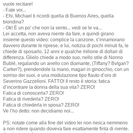
vuole recitare!
- Fate voi...
- Ehi, Michael ti ricordi quella di Buenos Aires, quella
biondina?
- Ok! È un po’ che non la sento... vedi se le va...
Lei accetta, non aveva niente da fare, e quindi girano
insieme questo video: complice la canzone, s’innamorano
davvero durante le riprese, e lui, notizia di pochi minuti fa, le
chiede di sposarlo, 12 anni e qualche milione di dollari di
differenza. Glielo chiede a modo suo, nello stile di Nonno
Bublé, regalando un anello con diamante, (Tiffany? Bvlgari?
Cartier?), prendendole la mano, magari in ginocchio, con un
sorriso dei suoi, e una modulazione tipo flauto d’oro di
Severino Gazzelloni. FATTO! Il resto è storia: fatica
d’incontrare la donna della sua vita? ZERO!
Fatica di conoscerla? ZERO!
Fatica di rivederla? ZERO!
Fatica di chiederla in sposa? ZERO!
Ve l’ho detto: non decidiamo noi...
PS: notate come alla fine del video lei non riesca nemmeno
a non ridere quando doveva fare esattamente finta di niente.