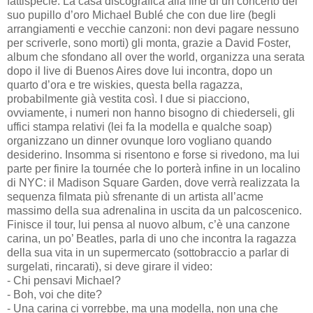
fattispecie. La casa discografica alla fine di un concerto del
suo pupillo d’oro Michael Bublé che con due lire (begli
arrangiamenti e vecchie canzoni: non devi pagare nessuno
per scriverle, sono morti) gli monta, grazie a David Foster,
album che sfondano all over the world, organizza una serata
dopo il live di Buenos Aires dove lui incontra, dopo un
quarto d’ora e tre wiskies, questa bella ragazza,
probabilmente già vestita così. I due si piacciono,
ovviamente, i numeri non hanno bisogno di chiederseli, gli
uffici stampa relativi (lei fa la modella e qualche soap)
organizzano un dinner ovunque loro vogliano quando
desiderino. Insomma si risentono e forse si rivedono, ma lui
parte per finire la tournée che lo porterà infine in un localino
di NYC: il Madison Square Garden, dove verrà realizzata la
sequenza filmata più sfrenante di un artista all’acme
massimo della sua adrenalina in uscita da un palcoscenico.
Finisce il tour, lui pensa al nuovo album, c’è una canzone
carina, un po’ Beatles, parla di uno che incontra la ragazza
della sua vita in un supermercato (sottobraccio a parlar di
surgelati, rincarati), si deve girare il video:
- Chi pensavi Michael?
- Boh, voi che dite?
- Una carina ci vorrebbe, ma una modella, non una che