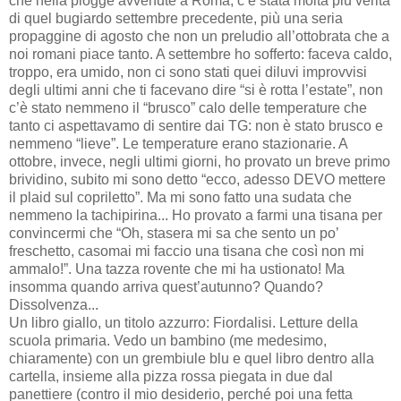
che nella piogge avvenute a Roma, c’è stata molta più verità
di quel bugiardo settembre precedente, più una seria
propaggine di agosto che non un preludio all’ottobrata che a
noi romani piace tanto. A settembre ho sofferto: faceva caldo,
troppo, era umido, non ci sono stati quei diluvi improvvisi
degli ultimi anni che ti facevano dire “si è rotta l’estate”, non
c’è stato nemmeno il “brusco” calo delle temperature che
tanto ci aspettavamo di sentire dai TG: non è stato brusco e
nemmeno “lieve”. Le temperature erano stazionarie. A
ottobre, invece, negli ultimi giorni, ho provato un breve primo
brividino, subito mi sono detto “ecco, adesso DEVO mettere
il plaid sul copriletto”. Ma mi sono fatto una sudata che
nemmeno la tachipirina... Ho provato a farmi una tisana per
convincermi che “Oh, stasera mi sa che sento un po’
freschetto, casomai mi faccio una tisana che così non mi
ammalo!”. Una tazza rovente che mi ha ustionato! Ma
insomma quando arriva quest’autunno? Quando?
Dissolvenza...
Un libro giallo, un titolo azzurro: Fiordalisi. Letture della
scuola primaria. Vedo un bambino (me medesimo,
chiaramente) con un grembiule blu e quel libro dentro alla
cartella, insieme alla pizza rossa piegata in due dal
panettiere (contro il mio desiderio, perché poi una fetta