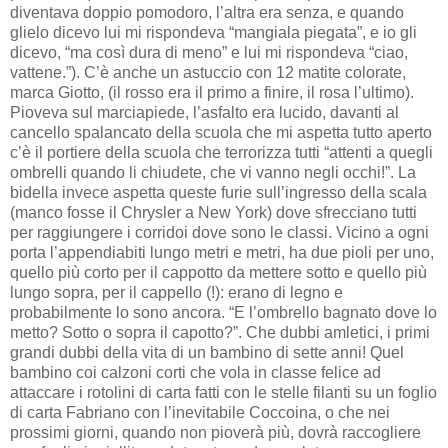
diventava doppio pomodoro, l’altra era senza, e quando
glielo dicevo lui mi rispondeva “mangiala piegata”, e io gli
dicevo, “ma così dura di meno” e lui mi rispondeva “ciao,
vattene.”). C’è anche un astuccio con 12 matite colorate,
marca Giotto, (il rosso era il primo a finire, il rosa l’ultimo).
Pioveva sul marciapiede, l’asfalto era lucido, davanti al
cancello spalancato della scuola che mi aspetta tutto aperto
c’è il portiere della scuola che terrorizza tutti “attenti a quegli
ombrelli quando li chiudete, che vi vanno negli occhi!”. La
bidella invece aspetta queste furie sull’ingresso della scala
(manco fosse il Chrysler a New York) dove sfrecciano tutti
per raggiungere i corridoi dove sono le classi. Vicino a ogni
porta l’appendiabiti lungo metri e metri, ha due pioli per uno,
quello più corto per il cappotto da mettere sotto e quello più
lungo sopra, per il cappello (!): erano di legno e
probabilmente lo sono ancora. “E l’ombrello bagnato dove lo
metto? Sotto o sopra il capotto?”. Che dubbi amletici, i primi
grandi dubbi della vita di un bambino di sette anni! Quel
bambino coi calzoni corti che vola in classe felice ad
attaccare i rotolini di carta fatti con le stelle filanti su un foglio
di carta Fabriano con l’inevitabile Coccoina, o che nei
prossimi giorni, quando non pioverà più, dovrà raccogliere