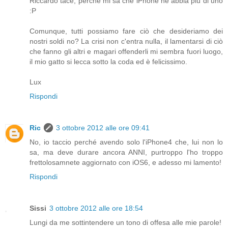
Riccardo tace, perché mi sa che iPhone ne abbia più di uno
:P
Comunque, tutti possiamo fare ciò che desideriamo dei
nostri soldi no? La crisi non c'entra nulla, il lamentarsi di ciò
che fanno gli altri e magari offenderli mi sembra fuori luogo,
il mio gatto si lecca sotto la coda ed è felicissimo.
Lux
Rispondi
Ric
3 ottobre 2012 alle ore 09:41
No, io taccio perché avendo solo l'iPhone4 che, lui non lo
sa, ma deve durare ancora ANNI, purtroppo l'ho troppo
frettolosamnete aggiornato con iOS6, e adesso mi lamento!
Rispondi
Sissi
3 ottobre 2012 alle ore 18:54
Lungi da me sottintendere un tono di offesa alle mie parole!