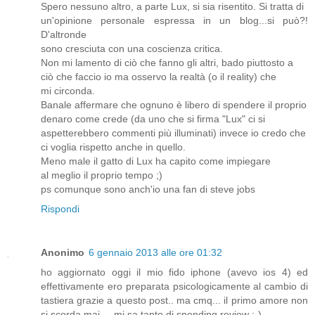
Spero nessuno altro, a parte Lux, si sia risentito. Si tratta di
un'opinione personale espressa in un blog...si può?!
D'altronde
sono cresciuta con una coscienza critica.
Non mi lamento di ciò che fanno gli altri, bado piuttosto a
ciò che faccio io ma osservo la realtà (o il reality) che
mi circonda.
Banale affermare che ognuno è libero di spendere il proprio
denaro come crede (da uno che si firma "Lux" ci si
aspetterebbero commenti più illuminati) invece io credo che
ci voglia rispetto anche in quello.
Meno male il gatto di Lux ha capito come impiegare
al meglio il proprio tempo ;)
ps comunque sono anch'io una fan di steve jobs
Rispondi
Anonimo
6 gennaio 2013 alle ore 01:32
ho aggiornato oggi il mio fido iphone (avevo ios 4) ed
effettivamente ero preparata psicologicamente al cambio di
tastiera grazie a questo post.. ma cmq... il primo amore non
si scorda mai.... mi sa tanto di spending review :-)