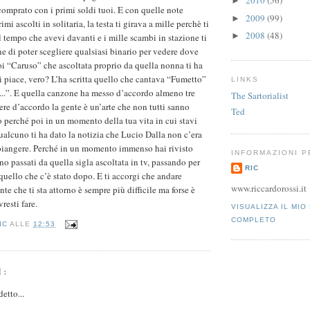
2010
(56)
►
comprato con i primi soldi tuoi. E con quelle note
2009
(99)
►
imi ascolti in solitaria, la testa ti girava a mille perchè ti
2008
(48)
►
il tempo che avevi davanti e i mille scambi in stazione ti
e di poter scegliere qualsiasi binario per vedere dove
oi “Caruso” che ascoltata proprio da quella nonna ti ha
ti piace, vero? L’ha scritta quello che cantava “Fumetto”
LINKS
..”. E quella canzone ha messo d’accordo almeno tre
The Sartorialist
ere d’accordo la gente è un’arte che non tutti sanno
Ted
o perché poi in un momento della tua vita in cui stavi
alcuno ti ha dato la notizia che Lucio Dalla non c’era
 piangere. Perché in un momento immenso hai rivisto
INFORMAZIONI 
ono passati da quella sigla ascoltata in tv, passando per
RIC
 quello che c’è stato dopo. E ti accorgi che andare
www.riccardorossi.it
te che ti sta attorno è sempre più difficile ma forse è
resti fare.
VISUALIZZA IL MIO
COMPLETO
IC
ALLE
12:53
I:
etto...