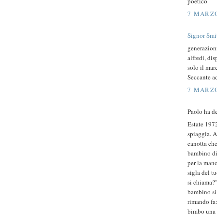
poetico
7 MARZO
Signor Smi
generazioni
alfredi, di
solo il mare
Seccante ac
7 MARZO
Paolo ha de
Estate 1972
spiaggia. A
canotta ch
bambino di
per la mano
sigla del t
si chiama?"
bambino si 
rimando fa:
bimbo una c