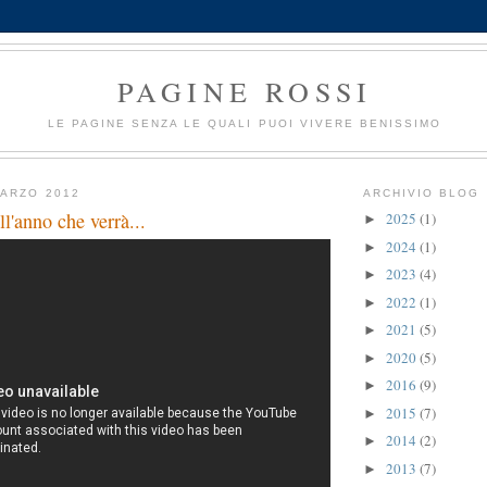
PAGINE ROSSI
LE PAGINE SENZA LE QUALI PUOI VIVERE BENISSIMO
MARZO 2012
ARCHIVIO BLOG
ll'anno che verrà...
2025
(1)
►
2024
(1)
►
2023
(4)
►
2022
(1)
►
2021
(5)
►
2020
(5)
►
2016
(9)
►
2015
(7)
►
2014
(2)
►
2013
(7)
►