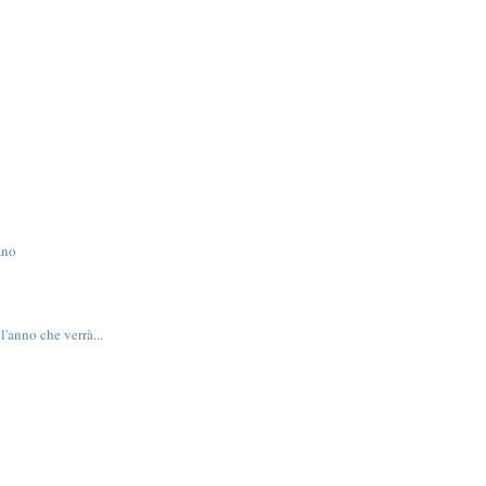
ano
l'anno che verrà...