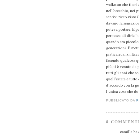
walkman che ti eri 
nell’orecchio, nei pr
sentivi ricco visto 
davano la sensazion
poteva portare. E p
permesso di dirle “
quando ero piccolo.
generazioni. E mett
praticare, anzi. Ecc
facendo qualcosa qu
più, ti è venuto da
tutti gli anni che s
quell’estate e tutto
d’accordo con la gen
l’unica cosa che dov
PUBBLICATO DA
R
8 COMMENT
camilla ha d