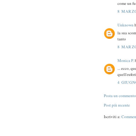
come un fum
8 MARZO
Unknown
h
la sua scom
tanto
8 MARZO
Monica P.
h
... ecco, q
quell'eufor
4 GIUGN
Posta un commento
Post più recente
Iscriviti a:
Commenti