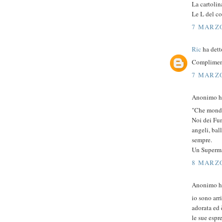
La cartolin
Le L del c
7 MARZO
Ric
ha detto
Compliment
7 MARZO
Anonimo ha
"Che mondo
Noi dei Fum
angeli, bal
sempre.
Un Superma
8 MARZO
Anonimo ha
io sono ar
adorata ed 
le sue espr