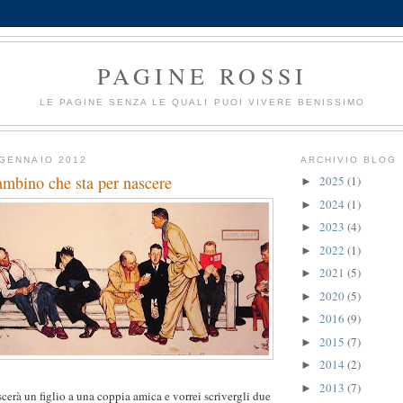
PAGINE ROSSI
LE PAGINE SENZA LE QUALI PUOI VIVERE BENISSIMO
GENNAIO 2012
ARCHIVIO BLOG
ambino che sta per nascere
2025
(1)
►
2024
(1)
►
2023
(4)
►
2022
(1)
►
2021
(5)
►
2020
(5)
►
2016
(9)
►
2015
(7)
►
2014
(2)
►
2013
(7)
►
cerà un figlio a una coppia amica e vorrei scrivergli due