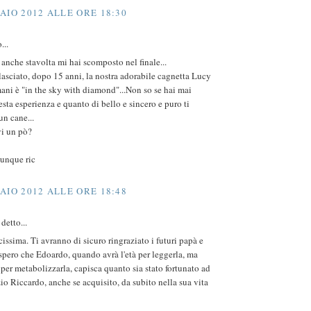
AIO 2012 ALLE ORE 18:30
...
 anche stavolta mi hai scomposto nel finale...
lasciato, dopo 15 anni, la nostra adorabile cagnetta Lucy
ani è "in the sky with diamond"...Non so se hai mai
sta esperienza e quanto di bello e sincero e puro ti
un cane...
vi un pò?
unque ric
AIO 2012 ALLE ORE 18:48
detto...
cissima. Ti avranno di sicuro ringraziato i futuri papà e
pero che Edoardo, quando avrà l'età per leggerla, ma
 per metabolizzarla, capisca quanto sia stato fortunato ad
io Riccardo, anche se acquisito, da subito nella sua vita