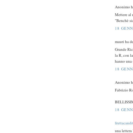
Anonimo ha
Mettere al
"Benchè sia
18 GENN
mauri ha de
Grande Ricc
la R, con l
hanno una c
18 GENN
Anonimo ha
Fabrizio R
BELLISSIMA.
18 GENN
fruttacandi
una lettera