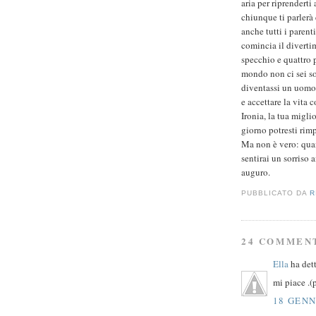
aria per riprenderti 
chiunque ti parlerà 
anche tutti i parenti
comincia il divertim
specchio e quattro p
mondo non ci sei so
diventassi un uomo 
e accettare la vita 
Ironia, la tua migli
giorno potresti rimp
Ma non è vero: quand
sentirai un sorriso a
auguro.
PUBBLICATO DA
R
24 COMMEN
Ella
ha dett
mi piace .(
18 GENN