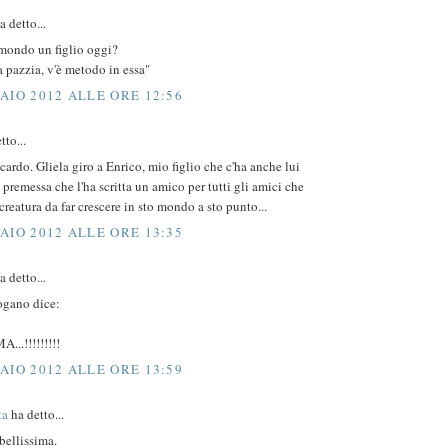
 detto...
 mondo un figlio oggi?
 pazzia, v'è metodo in essa"
AIO 2012 ALLE ORE 12:56
tto...
ardo. Gliela giro a Enrico, mio figlio che c'ha anche lui
a premessa che l'ha scritta un amico per tutti gli amici che
reatura da far crescere in sto mondo a sto punto...
AIO 2012 ALLE ORE 13:35
 detto...
ogano dice:
..!!!!!!!!!
AIO 2012 ALLE ORE 13:59
ta
ha detto...
 bellissima.