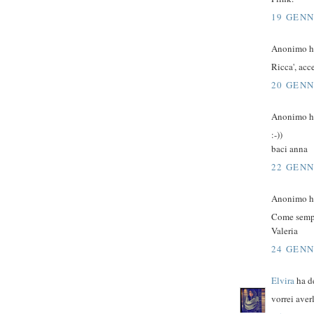
19 GENN
Anonimo ha
Ricca', acc
20 GENN
Anonimo ha
:-))
baci anna
22 GENN
Anonimo ha
Come sempr
Valeria
24 GENN
Elvira
ha de
vorrei aver