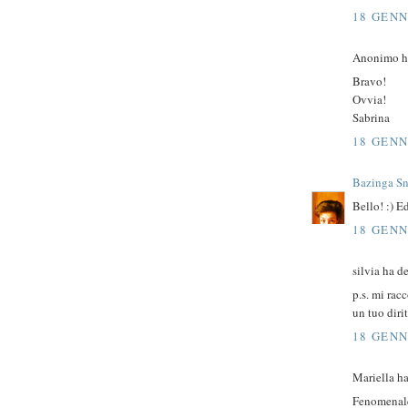
18 GENN
Anonimo ha
Bravo!
Ovvia!
Sabrina
18 GENN
Bazinga S
Bello! :) E
18 GENN
silvia ha de
p.s. mi rac
un tuo diri
18 GENN
Mariella ha
Fenomenale 