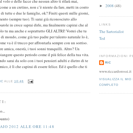
al volo e delle facce che nessun altro ti rifarà mai,
2008
(48)
►
come a un cretino, non c’è niente da fare, metti in conto
 di tutte e due le famiglie, ok? Finiti questi mille giorni,
ento (sempre tuo). Ti sarai già riconosciuto allo
arole in croce saprai dirle, ma finalmente capirai che al
LINKS
lo tu ma anche e soprattutto GLI ALTRI! Vorrei che tu
The Sartorialist
di mondo, come già tuo padre per talento naturale lo è,
Ted
come va è il trucco per affrontarla sempre con un sorriso.
ore amica, onestà, i tuoi sonni tranquilli. Altro? Un
iangere questo periodo come il più felice della tua vita.
INFORMAZIONI 
o sarai da solo con i tuoi pensieri adulti e dietro di te
RIC
mico, è lì che capirai di essere felice. Ed è quello che ti
www.riccardorossi.it
VISUALIZZA IL MIO
IC
ALLE
10:46
COMPLETO
TI:
o...
punto)
AIO 2012 ALLE ORE 11:48