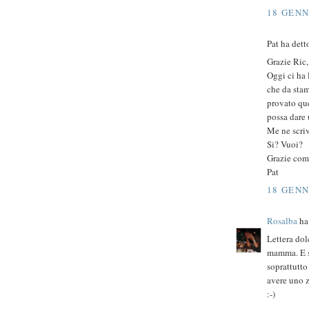
18 GENN
Pat ha detto
Grazie Ric,
Oggi ci ha 
che da stam
provato que
possa dare 
Me ne scri
Si? Vuoi?
Grazie com
Pat
18 GENN
Rosalba
ha 
Lettera dol
mamma. E s
soprattutto
avere uno z
:-)