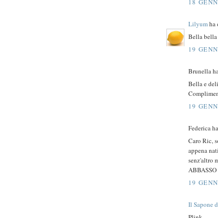
18 GENN
Lilyum
ha d
Bella bella
19 GENN
Brunella ha
Bella e del
Compliment
19 GENN
Federica ha
Caro Ric, s
appena nati
senz'altro 
ABBASSO I
19 GENN
Il Sapone d
Plink.