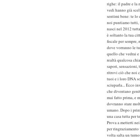
righe: il padre e l
vedi hanno già scelt
sentimi bene: te lo 
noi puntiamo tutti, n
nasci nel 2012 tutt
è soltanto la tua ci
fiscale per sempre, 
dove vorranno le tu
quello che vedrai e 
realtà qualcosa chia
sapori, sensazioni, 
ritrovi ciò che noi
tuoi e i loro DNA so
sciuparla... Ecco i
che diventano genit
mai fatto prima, e m
dovranno stare molt
umano. Dopo i primi
una casa tutta per t
Prova a metterti nei
per ringraziamento 
volta salta un turno