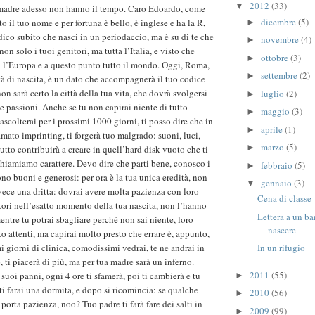
2012
(33)
▼
a madre adesso non hanno il tempo. Caro Edoardo, come
dicembre
(5)
o il tuo nome e per fortuna è bello, è inglese e ha la R,
►
dico subito che nasci in un periodaccio, ma è su di te che
novembre
(4)
►
on solo i tuoi genitori, ma tutta l’Italia, e visto che
ottobre
(3)
►
a l’Europa e a questo punto tutto il mondo. Oggi, Roma,
settembre
(2)
►
ttà di nascita, è un dato che accompagnerà il tuo codice
non sarà certo la città della tua vita, che dovrà svolgersi
luglio
(2)
►
e passioni. Anche se tu non capirai niente di tutto
maggio
(3)
►
ascolterai per i prossimi 1000 giorni, ti posso dire che in
aprile
(1)
►
mato imprinting, ti forgerà tuo malgrado: suoni, luci,
marzo
(5)
►
tutto contribuirà a creare in quell’hard disk vuoto che ti
 chiamiamo carattere. Devo dire che parti bene, conosco i
febbraio
(5)
►
no buoni e generosi: per ora è la tua unica eredità, non
gennaio
(3)
▼
nvece una dritta: dovrai avere molta pazienza con loro
Cena di classe
ori nell’esatto momento della tua nascita, non l’hanno
Lettera a un b
entre tu potrai sbagliare perché non sai niente, loro
nascere
o attenti, ma capirai molto presto che errare è, appunto,
 giorni di clinica, comodissimi vedrai, te ne andrai in
In un rifugio
e, ti piacerà di più, ma per tua madre sarà un inferno.
2011
(55)
 suoi panni, ogni 4 ore ti sfamerà, poi ti cambierà e tu
►
ti farai una dormita, e dopo si ricomincia: se qualche
2010
(56)
►
 porta pazienza, noo? Tuo padre ti farà fare dei salti in
2009
(99)
►