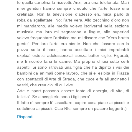
Io quella cartolina la ricevetti. Anzi, era una telefonata. Ma i
miei genitori hanno sempre creduto che l'arte fosse una
cretinata. Non la televisione d'adesso eh...mica parlo di
roba da sgallettate. No: l'arte vera. Allo zecchino d'oro non
mi mandarono, alle medie volevo iscrivermi nella sezione
musicale ma loro mi segnarono a lingue, alle superiori
volevo frequentare l'artistico ma mi dissere che "c'era brutta
gente". Per loro l'arte era niente. Non che fossero con la
puzza sotto il naso, hanno accettato i miei improbabili
explua' estetici adolescenziali senza batter ciglio. Figurati,
me li ricordo farsi le canne. Ma proprio chiusi sotto certi
aspetti. Si sono ritrovati una figlia che ha dipinto i visi dei
bambini da animali come lavoro, che si e' esibita in Piazza
con spettacoli di Arte di Strada, che cuce e fa all'uncinetto i
vestiti, che crea cio' di cui vive.
Arte e sport possono essere fonte di energia, di vita, di
felicita'. Se a sceglierlo sono i figli pero'.
Il fatto e' sempre li': ascoltare, capire cosa piace ai piccoli e
sottolineo ai piccoli. Ciao RIc, sempre un piacere leggerti :)
Rispondi