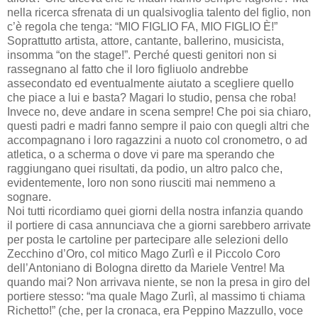
nella ricerca sfrenata di un qualsivoglia talento del figlio, non
c’è regola che tenga: “MIO FIGLIO FA, MIO FIGLIO È!”
Soprattutto artista, attore, cantante, ballerino, musicista,
insomma “on the stage!”. Perché questi genitori non si
rassegnano al fatto che il loro figliuolo andrebbe
assecondato ed eventualmente aiutato a scegliere quello
che piace a lui e basta? Magari lo studio, pensa che roba!
Invece no, deve andare in scena sempre! Che poi sia chiaro,
questi padri e madri fanno sempre il paio con quegli altri che
accompagnano i loro ragazzini a nuoto col cronometro, o ad
atletica, o a scherma o dove vi pare ma sperando che
raggiungano quei risultati, da podio, un altro palco che,
evidentemente, loro non sono riusciti mai nemmeno a
sognare.
Noi tutti ricordiamo quei giorni della nostra infanzia quando
il portiere di casa annunciava che a giorni sarebbero arrivate
per posta le cartoline per partecipare alle selezioni dello
Zecchino d’Oro, col mitico Mago Zurlì e il Piccolo Coro
dell’Antoniano di Bologna diretto da Mariele Ventre! Ma
quando mai? Non arrivava niente, se non la presa in giro del
portiere stesso: “ma quale Mago Zurlì, al massimo ti chiama
Richetto!” (che, per la cronaca, era Peppino Mazzullo, voce