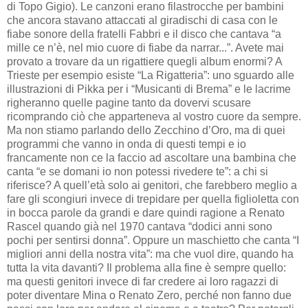
di Topo Gigio). Le canzoni erano filastrocche per bambini
che ancora stavano attaccati al giradischi di casa con le
fiabe sonore della fratelli Fabbri e il disco che cantava “a
mille ce n’è, nel mio cuore di fiabe da narrar...”. Avete mai
provato a trovare da un rigattiere quegli album enormi? A
Trieste per esempio esiste “La Rigatteria”: uno sguardo alle
illustrazioni di Pikka per i “Musicanti di Brema” e le lacrime
righeranno quelle pagine tanto da dovervi scusare
ricomprando ciò che apparteneva al vostro cuore da sempre.
Ma non stiamo parlando dello Zecchino d’Oro, ma di quei
programmi che vanno in onda di questi tempi e io
francamente non ce la faccio ad ascoltare una bambina che
canta “e se domani io non potessi rivedere te”: a chi si
riferisce? A quell’età solo ai genitori, che farebbero meglio a
fare gli scongiuri invece di trepidare per quella figlioletta con
in bocca parole da grandi e dare quindi ragione a Renato
Rascel quando già nel 1970 cantava “dodici anni sono
pochi per sentirsi donna”. Oppure un maschietto che canta “I
migliori anni della nostra vita”: ma che vuol dire, quando ha
tutta la vita davanti? Il problema alla fine è sempre quello:
ma questi genitori invece di far credere ai loro ragazzi di
poter diventare Mina o Renato Zero, perché non fanno due