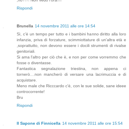
,no?!?! Non vedo l'ora!!!!
Rispondi
Brunella
14 novembre 2011 alle ore 14:54
Sì, c'è un tempo per tutto e i bambini hanno diritto alla loro
infanzia, priva di forzature, scimmiottature di un'altra età e
,soprattutto, non devono essere i docili strumenti di rivalse
genitoriali.
Si ama l'altro per ciò che è, e non per come vorremmo che
fosse o diventasse.
Fantastica segnalazione triestina, non appena ci
tornerò....non mancherò di versare una lacrimuccia e di
acquistare.
Meno male che Ricccardo c'è, con le sue solide, sane ideee
controcorrente!
Bru
Rispondi
Il Sapone di Finnicella
14 novembre 2011 alle ore 15:54