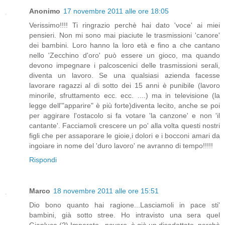
Anonimo
17 novembre 2011 alle ore 18:05
Verissimo!!!! Ti ringrazio perchè hai dato 'voce' ai miei
pensieri. Non mi sono mai piaciute le trasmissioni 'canore'
dei bambini. Loro hanno la loro età e fino a che cantano
nello 'Zecchino d'oro' può essere un gioco, ma quando
devono impegnare i palcoscenici delle trasmissioni serali,
diventa un lavoro. Se una qualsiasi azienda facesse
lavorare ragazzi al di sotto dei 15 anni è punibile (lavoro
minorile, sfruttamento ecc. ecc. ....) ma in televisione (la
legge dell'"apparire" è più forte)diventa lecito, anche se poi
per aggirare l'ostacolo si fa votare 'la canzone' e non 'il
cantante'. Facciamoli crescere un po' alla volta questi nostri
figli che per assaporare le gioie,i dolori e i bocconi amari da
ingoiare in nome del 'duro lavoro' ne avranno di tempo!!!!!
Rispondi
Marco
18 novembre 2011 alle ore 15:51
Dio bono quanto hai ragione...Lasciamoli in pace sti'
bambini, già sotto stree. Ho intravisto una sera quel