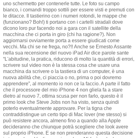
uno schermetto per contenerle tutte. Le foto su campo
bianco, i comandi troppo sottili per essere visti e premuti con
le ditacce. Il tastierino con i numeri rotondi, le mappe che
(funzionano? Boh!) ti portano con i cartelli stradali dove
dicono loro pur facendo noi a gara con il satellite della
macchina che ci porta in giro (chi ha ragione?). Non
aggiornarsi ovviamente porta a essere giudicati come
vecchi. Ma chi se ne frega, no?!! Anche se Ernesto Assante
nella sua recensione del nuovo iPad Air dice parole sante
“L'abitudine, la pratica, riducono di molto la quantità di errori,
scrivere sul video non è la stessa cosa che usare una
macchina da scrivere o la tastiera di un computer, è una
nuova abilità che, ci piaccia o no, prima o poi dovremo
apprendere”, al momento io non ce la faccio. A parte il fatto
che il processore del mio iPhone 4 non gliela fa a stare
dietro al nuovo 7, ottima scusa per non farlo, questo è il
primo look che Steve Jobs non ha visto, senza quindi
poterlo eventualmente approvare. Per la tigna che
contraddistingue un certo tipo di Mac lover (me stesso) si
può resistere ancora, almeno fino a quando alla Apple
decideranno che chiunque potrà scegliere che look avere
sul proprio iPhone. E se non prenderanno questa decisione