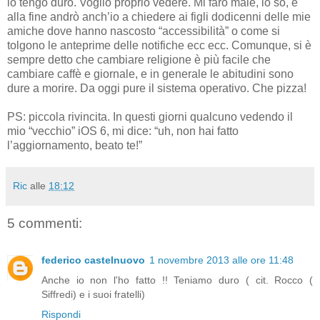
io tengo duro. Voglio proprio vedere. Mi farò male, lo so, e
alla fine andrò anch’io a chiedere ai figli dodicenni delle mie
amiche dove hanno nascosto “accessibilità” o come si
tolgono le anteprime delle notifiche ecc ecc. Comunque, si è
sempre detto che cambiare religione è più facile che
cambiare caffè e giornale, e in generale le abitudini sono
dure a morire. Da oggi pure il sistema operativo. Che pizza!
PS: piccola rivincita. In questi giorni qualcuno vedendo il
mio “vecchio” iOS 6, mi dice: “uh, non hai fatto
l’aggiornamento, beato te!”
Ric
alle
18:12
5 commenti:
federico castelnuovo
1 novembre 2013 alle ore 11:48
Anche io non l'ho fatto !! Teniamo duro ( cit. Rocco (
Siffredi) e i suoi fratelli)
Rispondi